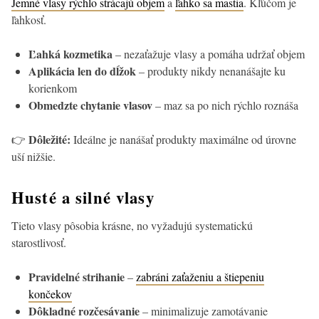
Jemné vlasy rýchlo strácajú objem
a
ľahko sa mastia
. Kľúčom je
ľahkosť.
Ľahká kozmetika
– nezaťažuje vlasy a pomáha udržať objem
Aplikácia len do dĺžok
– produkty nikdy nenanášajte ku
korienkom
Obmedzte chytanie vlasov
– maz sa po nich rýchlo roznáša
Dôležité:
👉
Ideálne je nanášať produkty maximálne od úrovne
uší nižšie.
Husté a silné vlasy
Tieto vlasy pôsobia krásne, no vyžadujú systematickú
starostlivosť.
Pravidelné strihanie
–
zabráni zaťaženiu a štiepeniu
končekov
Dôkladné rozčesávanie
– minimalizuje zamotávanie