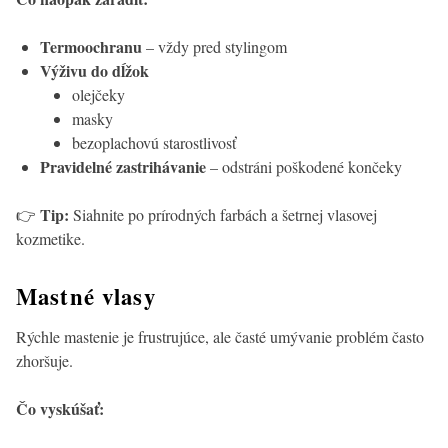
Termoochranu
– vždy pred stylingom
Výživu do dĺžok
olejčeky
masky
bezoplachovú starostlivosť
Pravidelné zastrihávanie
– odstráni poškodené končeky
Tip:
👉
Siahnite po prírodných farbách a šetrnej vlasovej
kozmetike.
Mastné vlasy
Rýchle mastenie je frustrujúce, ale časté umývanie problém často
zhoršuje.
Čo vyskúšať: