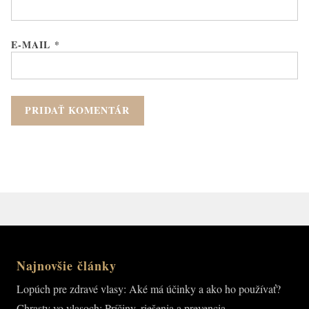
E-MAIL
*
Najnovšie články
Lopúch pre zdravé vlasy: Aké má účinky a ako ho používať?
Chrasty vo vlasoch: Príčiny, riešenia a prevencia