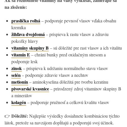
Ak sa rozhodnete vitamíny na vlasy vyskúšať, zamerajte sa
na zloženie:
praslička roľná
– podporuje pevnosť vlasov vďaka obsahu
kremíka
žihľava dvojdomá
– prispieva k rastu vlasov a zdraviu
pokožky hlavy
vitamíny skupiny B
– sú dôležité pre rast vlasov a ich vitalitu
vitamín E
– chráni bunky pred oxidačným stresom a
podporuje lesk
zinok
– prispieva k udržaniu normálneho stavu vlasov
selén
– podporuje zdravie vlasov a nechtov
metionín
– aminokyselina dôležitá pre tvorbu keratínu
pivovarské kvasnice
– prirodzený zdroj vitamínov skupiny B
a minerálov
kolagén
– podporuje pružnosť a celkovú kvalitu vlasov
Dôležité:
👉
Najlepšie výsledky dosiahnete kombináciou týchto
látok, pretože sa navzájom dopĺňajú a podporujú svoj účinok.