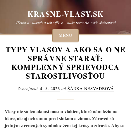
Skip
to
KRASNE-VLASY.SK
content
Všetko o vlasoch a ich výžive – naše recenzie, vaše skúsenosti
MENU
TYPY VLASOV A AKO SA O NE
SPRÁVNE STARAŤ:
KOMPLEXNÝ SPRIEVODCA
STAROSTLIVOSŤOU
Zverejnené
4. 5. 2026
od
ŠÁRKA NESVADBOVÁ
Vlasy nie sú len akousi masou vlákien, ktoré nám ležia na
hlave, ale aj ochranou pred slnkom a zimou. Zároveň sú
jedným z cenených symbolov ženskej krásy a zdravia. Aby sa