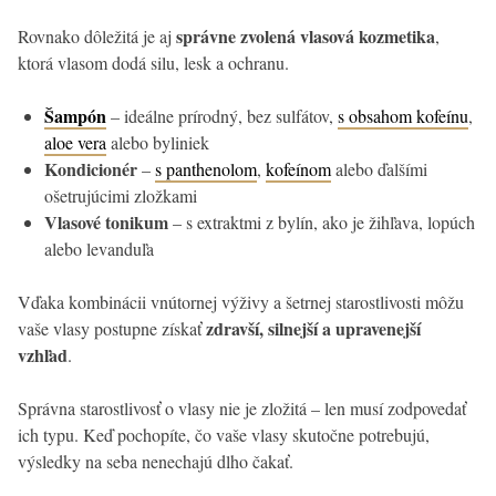
správne zvolená vlasová kozmetika
Rovnako dôležitá je aj
,
ktorá vlasom dodá silu, lesk a ochranu.
Šampón
– ideálne prírodný, bez sulfátov,
s obsahom kofeínu
,
aloe vera
alebo byliniek
Kondicionér
–
s panthenolom
,
kofeínom
alebo ďalšími
ošetrujúcimi zložkami
Vlasové tonikum
– s extraktmi z bylín, ako je žihľava, lopúch
alebo levanduľa
Vďaka kombinácii vnútornej výživy a šetrnej starostlivosti môžu
zdravší, silnejší a upravenejší
vaše vlasy postupne získať
vzhľad
.
Správna starostlivosť o vlasy nie je zložitá – len musí zodpovedať
ich typu. Keď pochopíte, čo vaše vlasy skutočne potrebujú,
výsledky na seba nenechajú dlho čakať.