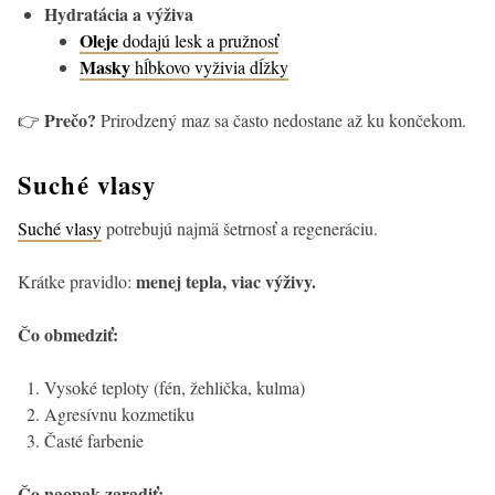
Hydratácia a výživa
Oleje
dodajú lesk a pružnosť
Masky
hĺbkovo vyživia dĺžky
Prečo?
👉
Prirodzený maz sa často nedostane až ku končekom.
Suché vlasy
Suché vlasy
potrebujú najmä šetrnosť a regeneráciu.
menej tepla, viac výživy.
Krátke pravidlo:
Čo obmedziť:
Vysoké teploty (fén, žehlička, kulma)
Agresívnu kozmetiku
Časté farbenie
Čo naopak zaradiť: