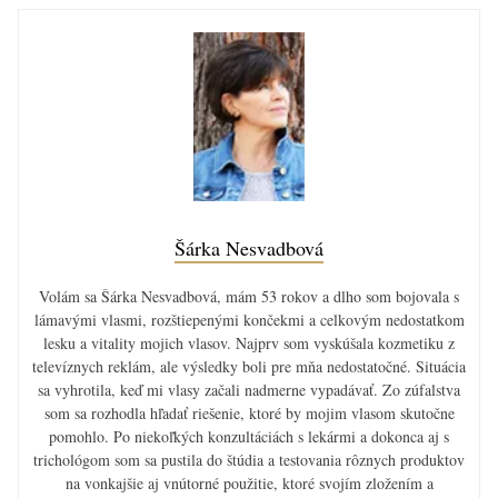
Šárka Nesvadbová
Volám sa Šárka Nesvadbová, mám 53 rokov a dlho som bojovala s
lámavými vlasmi, rozštiepenými končekmi a celkovým nedostatkom
lesku a vitality mojich vlasov. Najprv som vyskúšala kozmetiku z
televíznych reklám, ale výsledky boli pre mňa nedostatočné. Situácia
sa vyhrotila, keď mi vlasy začali nadmerne vypadávať. Zo zúfalstva
som sa rozhodla hľadať riešenie, ktoré by mojim vlasom skutočne
pomohlo. Po niekoľkých konzultáciách s lekármi a dokonca aj s
trichológom som sa pustila do štúdia a testovania rôznych produktov
na vonkajšie aj vnútorné použitie, ktoré svojím zložením a