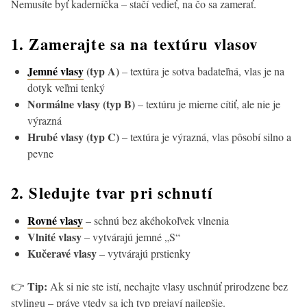
Nemusíte byť kaderníčka – stačí vedieť, na čo sa zamerať.
1. Zamerajte sa na textúru vlasov
Jemné vlasy
(typ A)
– textúra je sotva badateľná, vlas je na
dotyk veľmi tenký
Normálne vlasy (typ B)
– textúru je mierne cítiť, ale nie je
výrazná
Hrubé vlasy (typ C)
– textúra je výrazná, vlas pôsobí silno a
pevne
2. Sledujte tvar pri schnutí
Rovné vlasy
– schnú bez akéhokoľvek vlnenia
Vlnité vlasy
– vytvárajú jemné „S“
Kučeravé vlasy
– vytvárajú prstienky
Tip:
👉
Ak si nie ste istí, nechajte vlasy uschnúť prirodzene bez
stylingu – práve vtedy sa ich typ prejaví najlepšie.