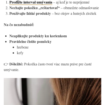
Predĺžte interval umývania
– aj keď je to nepríjemné
Nechajte pokožku „reštartovať“
– obmedzte odmasťovanie
Používajte ľahké produkty
– bez olejov a hutných zložiek
Na čo nezabudnúť:
Neaplikujte produkty ku korienkom
Pravidelne čistite pomôcky
hrebene
kefy
Dôležité:
👉
Pokožka často tvorí viac mazu práve pre časté
umývanie.