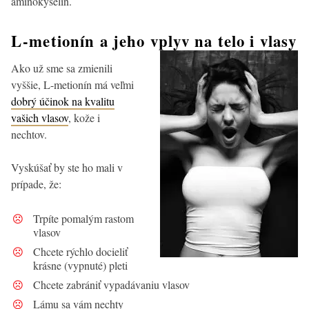
aminokyselín.
L-metionín a jeho vplyv na telo i vlasy
Ako už sme sa zmienili
vyššie, L-metionín má veľmi
dobrý účinok na kvalitu
vašich vlasov
, kože i
nechtov.
Vyskúšať by ste ho mali v
prípade, že:
Trpíte pomalým rastom
vlasov
Chcete rýchlo docieliť
krásne (vypnuté) pleti
Chcete zabrániť vypadávaniu vlasov
Lámu sa vám nechty