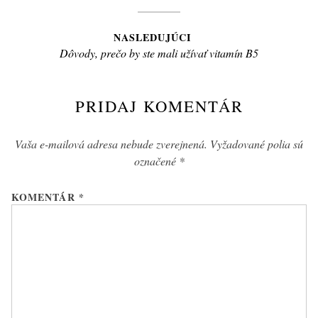
post:
článku
NASLEDUJÚCI
Next
Dôvody, prečo by ste mali užívať vitamín B5
post:
PRIDAJ KOMENTÁR
Vaša e-mailová adresa nebude zverejnená.
Vyžadované polia sú
označené
*
KOMENTÁR
*