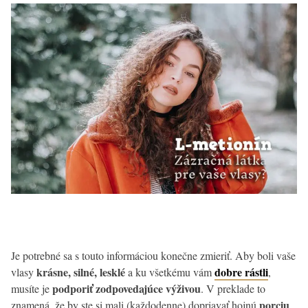
Je potrebné sa s touto informáciou konečne zmieriť. Aby boli vaše
krásne, silné, lesklé
dobre rástli
vlasy
a ku všetkému vám
,
podporiť zodpovedajúce výživou
musíte je
. V preklade to
porciu
znamená, že by ste si mali (každodenne) dopriavať hojnú