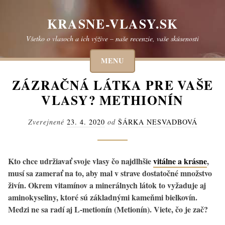
Skip
to
KRASNE-VLASY.SK
content
Všetko o vlasoch a ich výžive – naše recenzie, vaše skúsenosti
MENU
ZÁZRAČNÁ LÁTKA PRE VAŠE
VLASY? METHIONÍN
Zverejnené
23. 4. 2020
od
ŠÁRKA NESVADBOVÁ
Kto chce udržiavať svoje vlasy čo najdlhšie
vitálne a krásne
,
musí sa zamerať na to, aby mal v strave dostatočné množstvo
živín. Okrem vitamínov a minerálnych látok to vyžaduje aj
aminokyseliny, ktoré sú základnými kameňmi bielkovín.
Medzi ne sa radí aj L-metionín (Metionín). Viete, čo je zač?