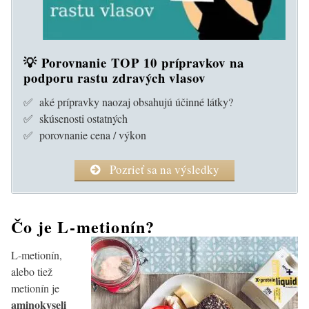
💡 Porovnanie TOP 10 prípravkov na
podporu rastu zdravých vlasov
✅ aké prípravky naozaj obsahujú účinné látky?
✅ skúsenosti ostatných
✅ porovnanie cena / výkon
Pozrieť sa na výsledky
Čo je L-metionín?
L-metionín,
alebo tiež
metionín je
aminokyseli