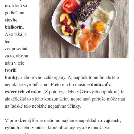
na
, ktorá sa
podieľa na
stavbe
bielkovín
.
Ako taká je
teda
zodpovedná
za to, aby sa
nám v tele
tvorili
bunky
, alebo rovno celé orgány. Aj napriek tomu ho ale telo
dodávať z
nedokáže vyrobiť samo. Preto mu ho musíme
externých zdrojov
. (Z potravy, alebo výživových doplnkov.) Je
ale dôležité to s jeho konzumáciou neprehnať, pretože môže mať
na ľudské telo neblahé negatívne účinky.
vajciach,
V prirodzenej forme metionín nájdeme napríklad vo
rybách
mäse
alebo v
, ktoré obsahuje vysoké množstvo