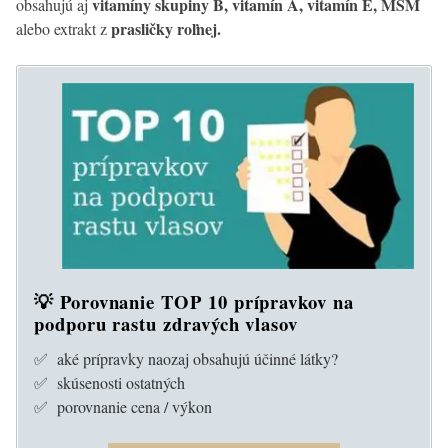
vitamíny skupiny B, vitamín A, vitamín E, MSM
obsahujú aj
prasličky roľnej.
alebo extrakt z
💡 Porovnanie TOP 10 prípravkov na
podporu rastu zdravých vlasov
✅ aké prípravky naozaj obsahujú účinné látky?
✅ skúsenosti ostatných
✅ porovnanie cena / výkon