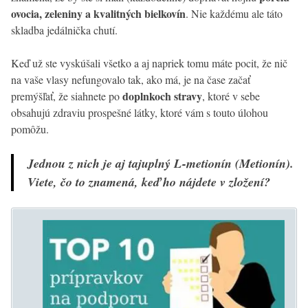
ovocia, zeleniny a kvalitných bielkovín
. Nie každému ale táto
skladba jedálnička chutí.
Keď už ste vyskúšali všetko a aj napriek tomu máte pocit, že nič
na vaše vlasy nefungovalo tak, ako má, je na čase začať
doplnkoch stravy
premýšľať, že siahnete po
, ktoré v sebe
obsahujú zdraviu prospešné látky, ktoré vám s touto úlohou
pomôžu.
Jednou z nich je aj tajuplný L-metionín (Metionín).
Viete, čo to znamená, keď ho nájdete v zložení?