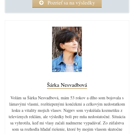
Pozrieť sa na výsledky
Šárka Nesvadbová
Volám sa Šárka Nesvadbová, mám 53 rokov a dlho som bojovala s
lámavými vlasmi, rozštiepenými končekmi a celkovým nedostatkom
lesku a vitality mojich vlasov. Najprv som vyskúšala kozmetiku z
televíznych reklám, ale výsledky boli pre mňa nedostatočné. Situácia
sa vyhrotila, keď mi vlasy začali nadmerne vypadávať. Zo zúfalstva
som sa rozhodla hľadať riešenie, ktoré by mojim vlasom skutočne