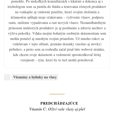
pomohlo. Po niekoľkých konzultáciách s lekármi a dokonca aj s
trichológom som sa pustila do štúdia a testovania rôznych produktov
na vonkajšie aj vnútorné použitie, ktoré svojím zložením a
účinnosťou spĺňajú moje očakávania – vyživenie vlasov, podpora
rastu, zníženie vypadávania a rast nových vlasov. Nezanedbateľným
prínosom niektorých produktov je aj posilnenie a zdravie nechtov a
výživa pokožky. Vďaka mojim bohatým osobným skúsenostiam som
mohla pomôcť aj mnohým svojim priateľom. Už mnoho rokov sa
vzdelávam v tejto oblasti, poznám desiatky (možno aj stovky)
príbehov, a preto som sa rozhodla začať písať túto webovú stránku,
kde chcem svoje skúsenosti a vedomosti sprostredkovať širšej
verejnosti – tým, ktorí by to tiež mohli potrebovať.
Categories:
Vitamíny a bylinky na vlasy
Navigácia
PREDCHÁDZAJÚCE
Previous
Vitamín C: Oživí vaše vlasy aj pleť
v