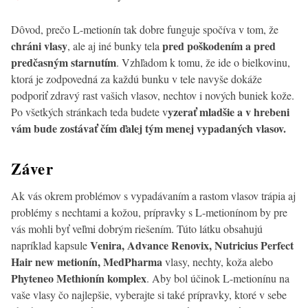
Dôvod, prečo L-metionín tak dobre funguje spočíva v tom, že
chráni vlasy
pred poškodením a pred
, ale aj iné bunky tela
predčasným starnutím
. Vzhľadom k tomu, že ide o bielkovinu,
ktorá je zodpovedná za každú bunku v tele navyše dokáže
podporiť zdravý rast vašich vlasov, nechtov i nových buniek kože.
yzerať mladšie a v hrebeni
Po všetkých stránkach teda budete v
vám bude zostávať čím ďalej tým menej vypadaných vlasov.
Záver
Ak vás okrem problémov s vypadávaním a rastom vlasov trápia aj
problémy s nechtami a kožou, prípravky s L-metionínom by pre
vás mohli byť veľmi dobrým riešením. Túto látku obsahujú
Venira, Advance Renovix, Nutricius Perfect
napríklad kapsule
Hair new metionín, MedPharma
vlasy, nechty, koža alebo
Phyteneo Methionín komplex
. Aby bol účinok L-metionínu na
vaše vlasy čo najlepšie, vyberajte si také prípravky, ktoré v sebe