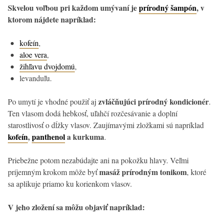
Skvelou voľbou pri každom umývaní je
prírodný šampón
, v
ktorom nájdete napríklad:
kofeín
,
aloe vera
,
žihľavu dvojdomú
,
levanduľu.
zvláčňujúci prírodný kondicionér
Po umytí je vhodné použiť aj
.
Ten vlasom dodá hebkosť, uľahčí rozčesávanie a doplní
starostlivosť o dĺžky vlasov. Zaujímavými zložkami sú napríklad
kofeín
,
panthenol
a kurkuma
.
Priebežne potom nezabúdajte ani na pokožku hlavy. Veľmi
masáž prírodným tonikom
príjemným krokom môže byť
, ktoré
sa aplikuje priamo ku korienkom vlasov.
V jeho zložení sa môžu objaviť napríklad: