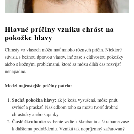
Hlavné príčiny vzniku chrást na
pokožke hlavy
Chrasty vo vlasoch môžu mať mnoho rôznych príčin. Niektoré
súvisia s bežnou úpravou vlasov, iné zase s citlivosťou pokožky
alebo s kožnými problémami, ktoré sa môžu dlhší čas rozvíjať
nenápadne.
Medzi najčastejšie príčiny patria:
Suchá pokožka hlavy:
ak je koža vysušená, môže pnút,
svrbieť a praskať. Následkom toho sa môžu tvoriť drobné
chrastičky alebo šupinky.
Časté škrabanie:
svrbenie vedie k škrabaniu a škrabanie zase
k ďalšiemu podráždeniu. Vzniká tak nepríjemný začarovaný