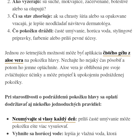
Ako vyzerajú:
sú suché, mokvajúce, začervenané, bolestivé
alebo sa olupujú?
Či sa stav zhoršuje:
ak sa chrasty šíria alebo sa opakovane
vracajú, je lepšie neodkladať návštevu dermatológa.
Čo pokožku dráždi:
časté umývanie, horúca voda, stylingové
prípravky, farbenie alebo príliš pevné účesy.
čistého gélu z
Jednou zo šetrnejších možností môže byť aplikácia
aloe vera
na pokožku hlavy. Nechajte ho nejaký čas pôsobiť a
potom ho jemne opláchnite. Aloe vera je obľúbená pre svoje
zvláčňujúce účinky a môže prispieť k upokojeniu podráždenej
pokožky.
Pri starostlivosti o podráždenú pokožku hlavy sa oplatí
dodržiavať aj niekoľko jednoduchých pravidiel:
Neumývajte si vlasy každý deň
:
príliš časté umývanie môže
pokožku ešte viac vysušovať.
Vyhnite sa horúcej vode:
lepšia je vlažná voda, ktorá