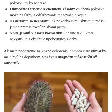
pokožku toľko nedráždi.
Obmedzte farbenie a chemické zásahy:
oslabená pokožka
môže na farby a odfarbovanie reagovať citlivejšie.
Neškriabte sa nechtami:
ak pokožka svrbí, skúste ju radšej
jemne premasírovať bruškami prstov.
Voľte jemnú vlasovú kozmetiku:
ideálne takú, ktorá
nevysušuje a obsahuje upokojujúce zložky.
Ak máte podozrenie na kožné ochorenie, domáca starostlivosť by
Správnu diagnózu môže určiť až
mala byť iba doplnkom.
odborník.