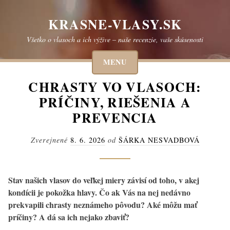
Skip
to
KRASNE-VLASY.SK
content
Všetko o vlasoch a ich výžive – naše recenzie, vaše skúsenosti
MENU
CHRASTY VO VLASOCH:
PRÍČINY, RIEŠENIA A
PREVENCIA
Zverejnené
8. 6. 2026
od
ŠÁRKA NESVADBOVÁ
Stav našich vlasov do veľkej miery závisí od toho, v akej
kondícii je pokožka hlavy. Čo ak Vás na nej nedávno
prekvapili chrasty neznámeho pôvodu? Aké môžu mať
príčiny? A dá sa ich nejako zbaviť?