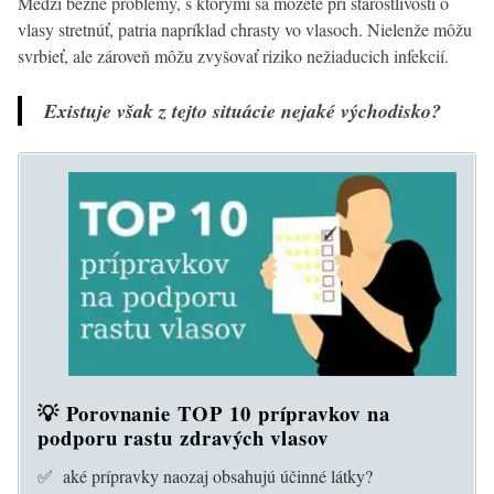
Medzi bežné problémy, s ktorými sa môžete pri starostlivosti o
vlasy stretnúť, patria napríklad chrasty vo vlasoch. Nielenže môžu
svrbieť, ale zároveň môžu zvyšovať riziko nežiaducich infekcií.
Existuje však z tejto situácie nejaké východisko?
💡 Porovnanie TOP 10 prípravkov na
podporu rastu zdravých vlasov
✅ aké prípravky naozaj obsahujú účinné látky?