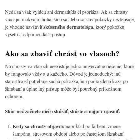
Nedá sa však vylúčiť ani dermatitída či psoriáza. Ak sa chrasty
vracajú, mokvajú, bolia, šíria sa alebo sa stav pokožky nezlepšuje,
skúseného dermatológa
je vhodné navštíviť
, ktorý pokožku
vyšetrí a odporučí ďalší postup.
Ako sa zbaviť chrást vo vlasoch?
Na chrasty vo vlasoch neexistuje jedno univerzálne riešenie, ktoré
by fungovalo vždy a u každého. Dôvod je jednoduchý: inú
starostlivosť potrebuje suchá pokožka, inú podráždená koža po
škrabaní a úplne iný prístup môže byť potrebný pri kožnom
ochorení.
Skôr než začnete niečo skúšať, skúste si najprv ujasniť:
Kedy sa chrasty objavili:
napríklad po farbení, zmene
šampónu, stresovom období alebo po častejšom škrabaní.