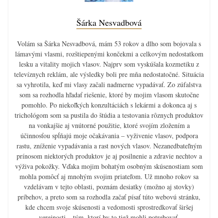
Šárka Nesvadbová
Volám sa Šárka Nesvadbová, mám 53 rokov a dlho som bojovala s
lámavými vlasmi, rozštiepenými končekmi a celkovým nedostatkom
lesku a vitality mojich vlasov. Najprv som vyskúšala kozmetiku z
televíznych reklám, ale výsledky boli pre mňa nedostatočné. Situácia
sa vyhrotila, keď mi vlasy začali nadmerne vypadávať. Zo zúfalstva
som sa rozhodla hľadať riešenie, ktoré by mojim vlasom skutočne
pomohlo. Po niekoľkých konzultáciách s lekármi a dokonca aj s
trichológom som sa pustila do štúdia a testovania rôznych produktov
na vonkajšie aj vnútorné použitie, ktoré svojím zložením a
účinnosťou spĺňajú moje očakávania – vyživenie vlasov, podpora
rastu, zníženie vypadávania a rast nových vlasov. Nezanedbateľným
prínosom niektorých produktov je aj posilnenie a zdravie nechtov a
výživa pokožky. Vďaka mojim bohatým osobným skúsenostiam som
mohla pomôcť aj mnohým svojim priateľom. Už mnoho rokov sa
vzdelávam v tejto oblasti, poznám desiatky (možno aj stovky)
príbehov, a preto som sa rozhodla začať písať túto webovú stránku,
kde chcem svoje skúsenosti a vedomosti sprostredkovať širšej
verejnosti – tým, ktorí by to tiež mohli potrebovať.