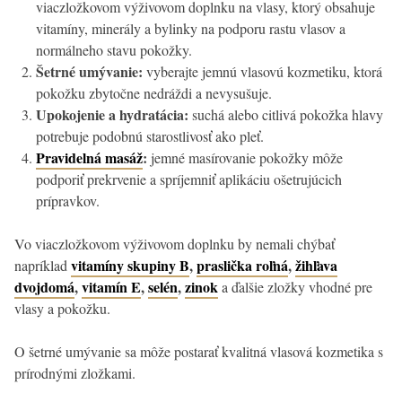
viaczložkovom výživovom doplnku na vlasy, ktorý obsahuje
vitamíny, minerály a bylinky na podporu rastu vlasov a
normálneho stavu pokožky.
Šetrné umývanie:
vyberajte jemnú vlasovú kozmetiku, ktorá
pokožku zbytočne nedráždi a nevysušuje.
Upokojenie a hydratácia:
suchá alebo citlivá pokožka hlavy
potrebuje podobnú starostlivosť ako pleť.
Pravidelná masáž
:
jemné masírovanie pokožky môže
podporiť prekrvenie a spríjemniť aplikáciu ošetrujúcich
prípravkov.
Vo viaczložkovom výživovom doplnku by nemali chýbať
vitamíny skupiny B
,
praslička roľná
,
žihľava
napríklad
dvojdomá
,
vitamín E
,
selén
,
zinok
a ďalšie zložky vhodné pre
vlasy a pokožku.
O šetrné umývanie sa môže postarať kvalitná vlasová kozmetika s
prírodnými zložkami.