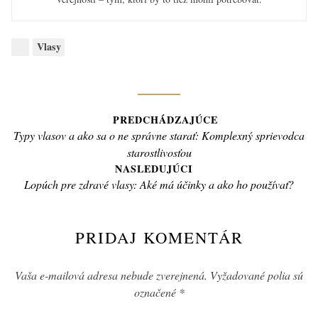
Categories:
Vlasy
Navigácia
PREDCHÁDZAJÚCE
Previous
Typy vlasov a ako sa o ne správne starať: Komplexný sprievodca
v
post:
starostlivosťou
článku
NASLEDUJÚCI
Next
Lopúch pre zdravé vlasy: Aké má účinky a ako ho používať?
post:
PRIDAJ KOMENTÁR
Vaša e-mailová adresa nebude zverejnená.
Vyžadované polia sú
označené
*