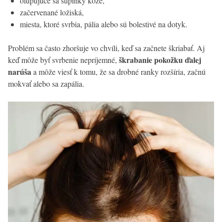
olupujúce sa šupinky kože,
začervenané ložiská,
miesta, ktoré svrbia, pália alebo sú bolestivé na dotyk.
Problém sa často zhoršuje vo chvíli, keď sa začnete škriabať. Aj
škrabanie pokožku ďalej
keď môže byť svrbenie nepríjemné,
narúša
a môže viesť k tomu, že sa drobné ranky rozšíria, začnú
mokvať alebo sa zapália.