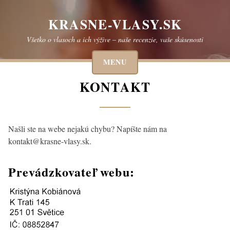
Skip
to
KRASNE-VLASY.SK
content
Všetko o vlasoch a ich výžive – naše recenzie, vaše skúsenosti
MENU
KONTAKT
Našli ste na webe nejakú chybu? Napíšte nám na
kontakt@krasne-vlasy.sk.
Prevádzkovateľ webu: