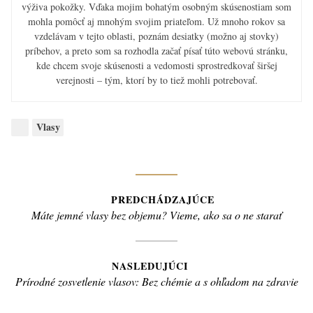
výživa pokožky. Vďaka mojim bohatým osobným skúsenostiam som
mohla pomôcť aj mnohým svojim priateľom. Už mnoho rokov sa
vzdelávam v tejto oblasti, poznám desiatky (možno aj stovky)
príbehov, a preto som sa rozhodla začať písať túto webovú stránku,
kde chcem svoje skúsenosti a vedomosti sprostredkovať širšej
verejnosti – tým, ktorí by to tiež mohli potrebovať.
Categories:
Vlasy
Navigácia
PREDCHÁDZAJÚCE
Previous
Máte jemné vlasy bez objemu? Vieme, ako sa o ne starať
v
post:
článku
NASLEDUJÚCI
Next
Prírodné zosvetlenie vlasov: Bez chémie a s ohľadom na zdravie
post: