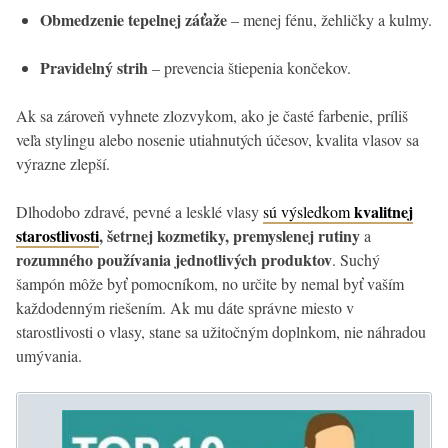
Obmedzenie tepelnej záťaže
– menej fénu, žehličky a kulmy.
Pravidelný strih
– prevencia štiepenia končekov.
Ak sa zároveň vyhnete zlozvykom, ako je časté farbenie, príliš
veľa stylingu alebo nosenie utiahnutých účesov, kvalita vlasov sa
výrazne zlepší.
kvalitnej
Dlhodobo zdravé, pevné a lesklé vlasy
sú výsledkom
starostlivosti
, šetrnej kozmetiky, premyslenej rutiny
a
rozumného používania jednotlivých produktov
. Suchý
šampón môže byť pomocníkom, no určite by nemal byť vaším
každodenným riešením. Ak mu dáte správne miesto v
starostlivosti o vlasy, stane sa užitočným doplnkom, nie náhradou
umývania.