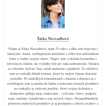
Šárka Nesvadbová
Volám sa Šárka Nesvadbová, mám 53 rokov a dlho som bojovala s
lámavými vlasmi, rozštiepenými končekmi a celkovým nedostatkom
lesku a vitality mojich vlasov. Najprv som vyskúšala kozmetiku z
televíznych reklám, ale výsledky boli pre mňa nedostatočné. Situácia
sa vyhrotila, keď mi vlasy začali nadmerne vypadávať. Zo zúfalstva
som sa rozhodla hľadať riešenie, ktoré by mojim vlasom skutočne
pomohlo. Po niekoľkých konzultáciách s lekármi a dokonca aj s
trichológom som sa pustila do štúdia a testovania rôznych produktov
na vonkajšie aj vnútorné použitie, ktoré svojím zložením a
účinnosťou spĺňajú moje očakávania – vyživenie vlasov, podpora
rastu, zníženie vypadávania a rast nových vlasov. Nezanedbateľným
prínosom niektorých produktov je aj posilnenie a zdravie nechtov a