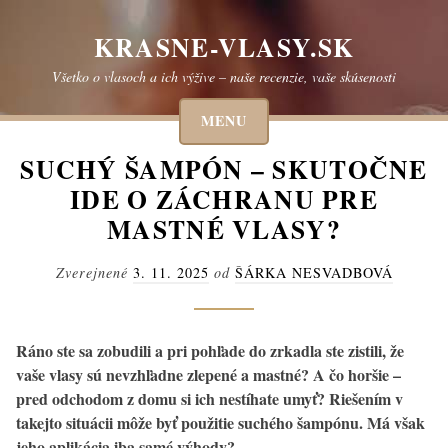
Skip
to
KRASNE-VLASY.SK
content
Všetko o vlasoch a ich výžive – naše recenzie, vaše skúsenosti
MENU
SUCHÝ ŠAMPÓN – SKUTOČNE
IDE O ZÁCHRANU PRE
MASTNÉ VLASY?
Zverejnené
3. 11. 2025
od
ŠÁRKA NESVADBOVÁ
Ráno ste sa zobudili a pri pohľade do zrkadla ste zistili, že
vaše vlasy sú nevzhľadne zlepené a mastné? A čo horšie –
pred odchodom z domu si ich nestíhate umyť? Riešením v
takejto situácii môže byť použitie suchého šampónu. Má však
jeho aplikácia iba samé výhody?