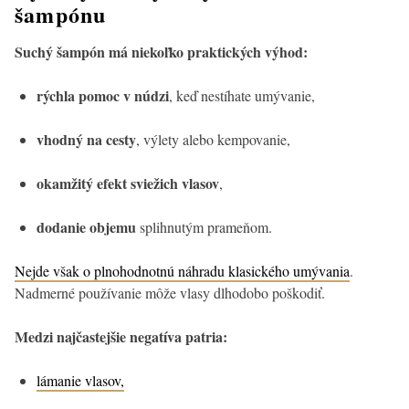
šampónu
Suchý šampón má niekoľko praktických výhod:
rýchla pomoc v núdzi
, keď nestíhate umývanie,
vhodný na cesty
, výlety alebo kempovanie,
okamžitý efekt sviežich vlasov
,
dodanie objemu
splihnutým prameňom.
Nejde však o plnohodnotnú náhradu klasického umývania
.
Nadmerné používanie môže vlasy dlhodobo poškodiť.
Medzi najčastejšie negatíva patria:
lámanie vlasov,