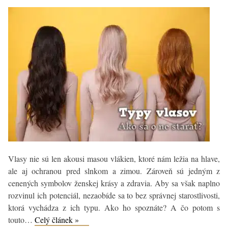
Vlasy nie sú len akousi masou vlákien, ktoré nám ležia na hlave,
ale aj ochranou pred slnkom a zimou. Zároveň sú jedným z
cenených symbolov ženskej krásy a zdravia. Aby sa však naplno
rozvinul ich potenciál, nezaobíde sa to bez správnej starostlivosti,
ktorá vychádza z ich typu. Ako ho spoznáte? A čo potom s
Typy
touto…
Celý článek »