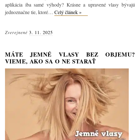
aplikácia iba samé výhody? Krásne a upravené vlasy bývajú
Suchý
jednoznačne tie, ktoré…
Celý článek »
šampón
–
Zverejnené
3. 11. 2025
skutočne
ide
o
MÁTE JEMNÉ VLASY BEZ OBJEMU?
záchranu
VIEME, AKO SA O NE STARAŤ
pre
mastné
vlasy?