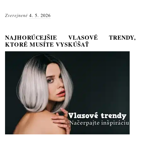
vlasov
a
Zverejnené
4. 5. 2026
ako
sa
o
NAJHORÚCEJŠIE VLASOVÉ TRENDY,
ne
KTORÉ MUSÍTE VYSKÚŠAŤ
správne
starať:
Komplexný
sprievodca
starostlivosťou