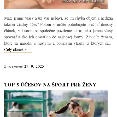
Máte jemné vlasy a už Vás nebaví, že im chýba objem a nedržia
takmer žiadny účes? Potom si určite potrebujete prečítať dnešný
článok, v ktorom sa spoločne pozrieme na to, ako jemné vlasy
spoznať a ako ich dostať do čo najlepšej formy! Závidíte ženám,
ktoré sa narodili s hustými a bohatými vlasmi, z ktorých sa…
Máte
Celý článek »
jemné
vlasy
Zverejnené
29. 9. 2025
bez
objemu?
Vieme,
TOP 5 ÚČESOV NA ŠPORT PRE ŽENY
ako
sa
o
ne
starať