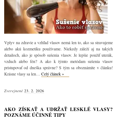
Vplyv na zdravie a vzhľad vlasov nemá len to, ako sa stravujeme
alebo akú kozmetiku používame. Niekedy záleží aj na takých
detailoch, ako je spôsob sušenia vlasov. Je lepšie použiť uterák,
vzduch alebo fén? A ako k týmto metódam sušenia vlasov
pristupovať od dneška správne? S tým sa oboznámite v článku!
Sušenie
Krásne vlasy sa len…
Celý článek »
vlasov:
Ako
Zverejnené
23. 2. 2026
na
zdravé
a
AKO ZÍSKAŤ A UDRŽAŤ LESKLÉ VLASY?
efektívne
POZNÁME ÚČINNÉ TIPY