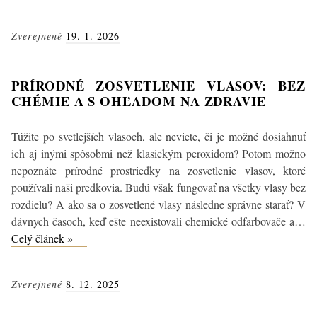
získať
a
Zverejnené
19. 1. 2026
udržať
lesklé
vlasy?
PRÍRODNÉ ZOSVETLENIE VLASOV: BEZ
Poznáme
CHÉMIE A S OHĽADOM NA ZDRAVIE
účinné
tipy
Túžite po svetlejších vlasoch, ale neviete, či je možné dosiahnuť
ich aj inými spôsobmi než klasickým peroxidom? Potom možno
nepoznáte prírodné prostriedky na zosvetlenie vlasov, ktoré
používali naši predkovia. Budú však fungovať na všetky vlasy bez
rozdielu? A ako sa o zosvetlené vlasy následne správne starať? V
dávnych časoch, keď ešte neexistovali chemické odfarbovače a…
Prírodné
Celý článek »
zosvetlenie
vlasov:
Zverejnené
8. 12. 2025
Bez
chémie