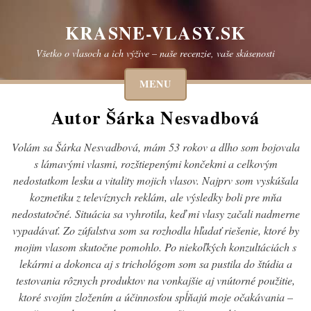
Skip
to
KRASNE-VLASY.SK
content
Všetko o vlasoch a ich výžive – naše recenzie, vaše skúsenosti
MENU
Autor
Šárka Nesvadbová
Volám sa Šárka Nesvadbová, mám 53 rokov a dlho som bojovala
s lámavými vlasmi, rozštiepenými končekmi a celkovým
nedostatkom lesku a vitality mojich vlasov. Najprv som vyskúšala
kozmetiku z televíznych reklám, ale výsledky boli pre mňa
nedostatočné. Situácia sa vyhrotila, keď mi vlasy začali nadmerne
vypadávať. Zo zúfalstva som sa rozhodla hľadať riešenie, ktoré by
mojim vlasom skutočne pomohlo. Po niekoľkých konzultáciách s
lekármi a dokonca aj s trichológom som sa pustila do štúdia a
testovania rôznych produktov na vonkajšie aj vnútorné použitie,
ktoré svojím zložením a účinnosťou spĺňajú moje očakávania –