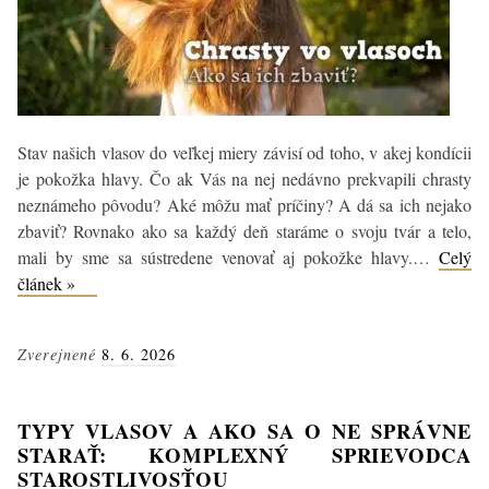
Stav našich vlasov do veľkej miery závisí od toho, v akej kondícii
je pokožka hlavy. Čo ak Vás na nej nedávno prekvapili chrasty
neznámeho pôvodu? Aké môžu mať príčiny? A dá sa ich nejako
zbaviť? Rovnako ako sa každý deň staráme o svoju tvár a telo,
mali by sme sa sústredene venovať aj pokožke hlavy.…
Celý
Chrasty
článek »
vo
vlasoch:
Zverejnené
8. 6. 2026
Príčiny,
riešenia
a
TYPY VLASOV A AKO SA O NE SPRÁVNE
prevencia
STARAŤ: KOMPLEXNÝ SPRIEVODCA
STAROSTLIVOSŤOU