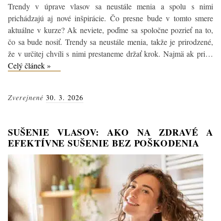
Trendy v úprave vlasov sa neustále menia a spolu s nimi
prichádzajú aj nové inšpirácie. Čo presne bude v tomto smere
aktuálne v kurze? Ak neviete, poďme sa spoločne pozrieť na to,
čo sa bude nosiť. Trendy sa neustále menia, takže je prirodzené,
že v určitej chvíli s nimi prestaneme držať krok. Najmä ak pri…
Najhorúcejšie
Celý článek »
vlasové
trendy,
Zverejnené
30. 3. 2026
ktoré
musíte
vyskúšať
SUŠENIE VLASOV: AKO NA ZDRAVÉ A
EFEKTÍVNE SUŠENIE BEZ POŠKODENIA