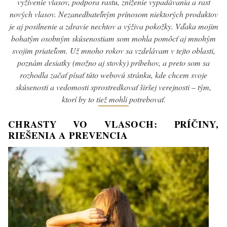
vyživenie vlasov, podpora rastu, zníženie vypadávania a rast
nových vlasov. Nezanedbateľným prínosom niektorých produktov
je aj posilnenie a zdravie nechtov a výživa pokožky. Vďaka mojim
bohatým osobným skúsenostiam som mohla pomôcť aj mnohým
svojim priateľom. Už mnoho rokov sa vzdelávam v tejto oblasti,
poznám desiatky (možno aj stovky) príbehov, a preto som sa
rozhodla začať písať túto webovú stránku, kde chcem svoje
skúsenosti a vedomosti sprostredkovať širšej verejnosti – tým,
ktorí by to tiež mohli potrebovať.
CHRASTY VO VLASOCH: PRÍČINY,
RIEŠENIA A PREVENCIA