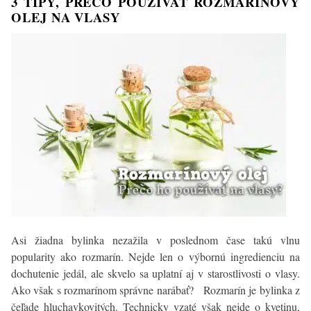
3 TIPY, PREČO POUŽÍVAŤ ROZMARÍNOVÝ
ženy
OLEJ NA VLASY
Asi žiadna bylinka nezažila v poslednom čase takú vlnu
popularity ako rozmarín. Nejde len o výbornú ingredienciu na
dochutenie jedál, ale skvelo sa uplatní aj v starostlivosti o vlasy.
Ako však s rozmarínom správne narábať? Rozmarín je bylinka z
čeľade hluchavkovitých. Technicky vzaté však nejde o kvetinu,