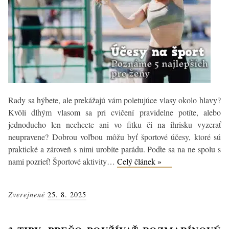
Rady sa hýbete, ale prekážajú vám poletujúce vlasy okolo hlavy?
Kvôli dlhým vlasom sa pri cvičení pravidelne potíte, alebo
jednoducho len nechcete ani vo fitku či na ihrisku vyzerať
neupravene? Dobrou voľbou môžu byť športové účesy, ktoré sú
praktické a zároveň s nimi urobíte parádu. Poďte sa na ne spolu s
TOP
nami pozrieť! Športové aktivity…
Celý článek »
5
účesov
Zverejnené
25. 8. 2025
na
šport
pre