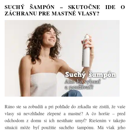
a
SUCHÝ ŠAMPÓN – SKUTOČNE IDE O
s
ZÁCHRANU PRE MASTNÉ VLASY?
ohľadom
na
zdravie
Ráno ste sa zobudili a pri pohľade do zrkadla ste zistili, že vaše
vlasy sú nevzhľadne zlepené a mastné? A čo horšie – pred
odchodom z domu si ich nestíhate umyť? Riešením v takejto
situácii môže byť použitie suchého šampónu. Má však jeho