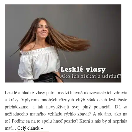
sušenie
bez
poškodenia
Lesklé a hladké vlasy patria medzi hlavné ukazovatele ich zdravia
a krásy. Vplyvom mnohých rôznych chýb však o ich lesk často
prichádzame, a tak nevyužívajú svoj plný potenciál. Dá sa
nežiaduceho matného vzhľadu rýchlo zbaviť? A ak áno, ako na
to? Poďme sa na to spolu hneď pozrieť! Ktorá z nás by si nepriala
Ako
mať…
Celý článek »