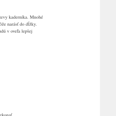
števy kaderníka. Mnohé
ôže narásť do dĺžky.
dú v oveľa lepšej
rekonať.