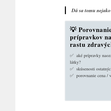
Dá sa tomu nejako 
💡 Porovnani
prípravkov n
rastu zdravýc
✅ aké prípravky naoza
látky?
✅ skúsenosti ostatný
✅ porovnanie cena / 