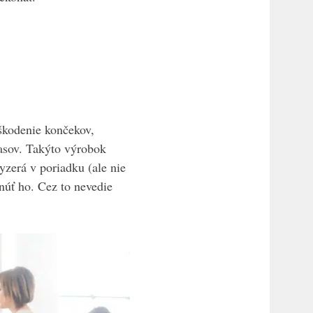
škodenie končekov,
lasov. Takýto výrobok
yzerá v poriadku (ale nie
núť ho. Cez to nevedie