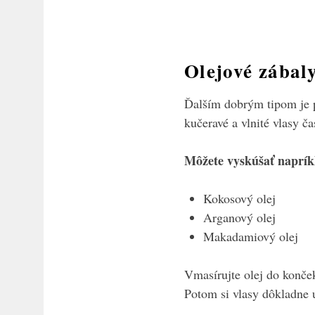
Olejové zábal
Ďalším dobrým tipom je po
kučeravé a vlnité vlasy ča
Môžete vyskúšať naprík
Kokosový olej
Arganový olej
Makadamiový olej
Vmasírujte olej do konče
Potom si vlasy dôkladne 