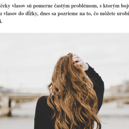
nčeky vlasov sú pomerne častým problémom, s ktorým bojuj
 vlasov do dĺžky, dnes sa pozrieme na to, čo môžete urobiť
i.