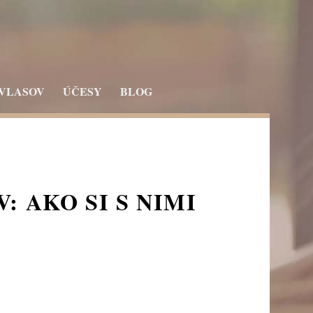
 VLASOV
ÚČESY
BLOG
 AKO SI S NIMI