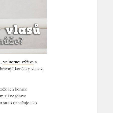
i,
vnútornej výžive
a
hrávajú končeky vlasov,
tože ich koniec
om sú nezdravo
o sa to označuje ako