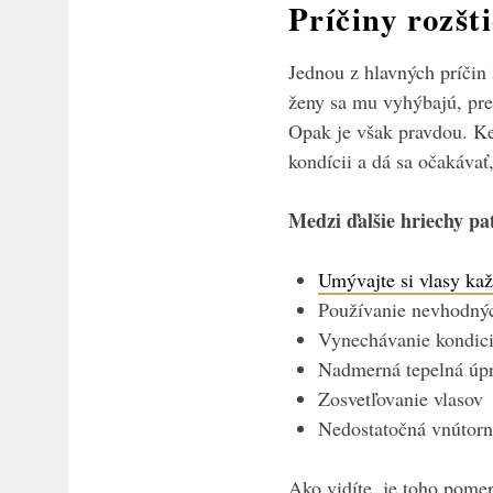
Príčiny rozšt
Jednou z hlavných príčin
ženy sa mu vyhýbajú, pre
Opak je však pravdou. Ke
kondícii a dá sa očakávať
Medzi ďalšie hriechy pat
Umývajte si vlasy ka
Používanie nevhodnýc
Vynechávanie kondici
Nadmerná tepelná úpr
Zosvetľovanie vlasov
Nedostatočná vnútorn
Ako vidíte, je toho pomern