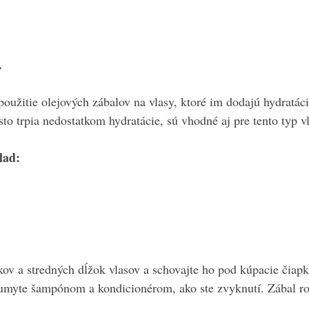
y
užitie olejových zábalov na vlasy, ktoré im dodajú hydratáci
sto trpia nedostatkom hydratácie, sú vhodné aj pre tento typ v
lad:
kov a stredných dĺžok vlasov a schovajte ho pod kúpacie čiap
umyte šampónom a kondicionérom, ako ste zvyknutí. Zábal ro