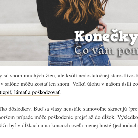
sy sú snom mnohých žien, ale kvôli nedostatočnej starostlivost
 v salóne môžu zostať len snom. Veľkú úlohu v našom úsilí zo
tiepiť, lámať a poškodzovať
.
ľko dôsledkov. Buď sa vlasy neustále samovoľne skracujú (pre
horšom prípade môže poškodenie prejsť až do dĺžok. Výsledk
môžu byť v dĺžkach a na koncoch oveľa menej husté (jednoduch