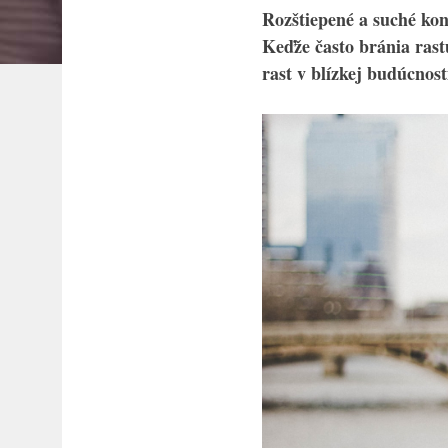
Rozštiepené a suché ko
Keďže často bránia rastu
rast v blízkej budúcnost