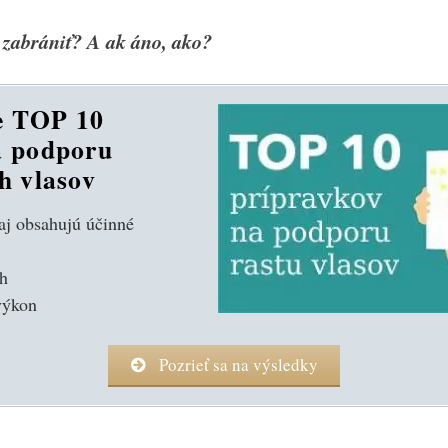
zabrániť? A ak áno, ako?
e TOP 10
a podporu
h vlasov
j obsahujú účinné
ch
výkon
Pozrieť sa na výsledky