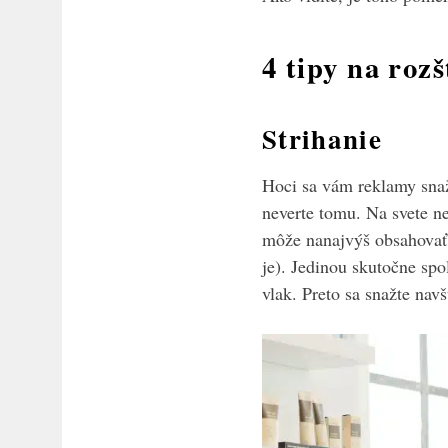
4 tipy na roz
Strihanie
Hoci sa vám reklamy snaž
neverte tomu. Na svete n
môže nanajvýš obsahovať l
je). Jedinou skutočne spo
vlak. Preto sa snažte nav