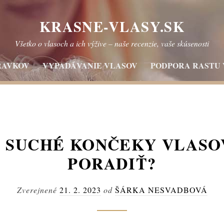
KRASNE-VLASY.SK
Všetko o vlasoch a ich výžive – naše recenzie, vaše skúsenosti
RAVKOV
VYPADÁVANIE VLASOV
PODPORA RASTU
 SUCHÉ KONČEKY VLASOV:
PORADIŤ?
Zverejnené
21. 2. 2023
od
ŠÁRKA NESVADBOVÁ