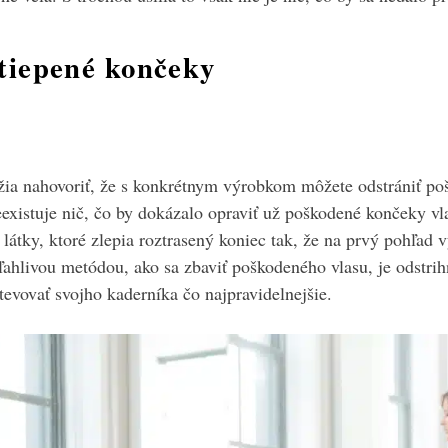
štiepené končeky
ia nahovoriť, že s konkrétnym výrobkom môžete odstrániť po
eexistuje nič, čo by dokázalo opraviť už poškodené končeky v
átky, ktoré zlepia roztrasený koniec tak, že na prvý pohľad v
ľahlivou metódou, ako sa zbaviť poškodeného vlasu, je odstrih
števovať svojho kaderníka čo najpravidelnejšie.