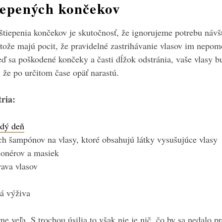
iepených končekov
 štiepenia končekov je skutočnosť, že ignorujeme potrebu náv
tože majú pocit, že pravidelné zastrihávanie vlasov im nepom
ď sa poškodené končeky a časti dĺžok odstránia, vaše vlasy bu
, že po určitom čase opäť narastú.
ria:
ždý deň
h šampónov na vlasy, ktoré obsahujú látky vysušujúce vlasy
onérov a masiek
ava vlasov
á výživa
e veľa. S trochou úsilia to však nie je nič, čo by sa nedalo p