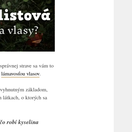
správnej strave sa vám to
a
lámavosťou vlasov
.
 nevyhnutným základom,
 látkach, o ktorých sa
čo robí kyselina