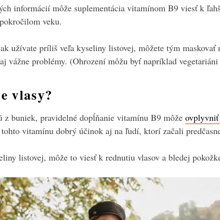
ých informácií môže suplementácia vitamínom B9 viesť k ľa
 pokročilom veku.
ak užívate príliš veľa kyseliny listovej, môžete tým maskovať
aj vážne problémy. (Ohrození môžu byť napríklad vegetariáni 
e vlasy?
jú z buniek, pravidelné dopĺňanie vitamínu B9 môže
ovplyvniť 
ohto vitamínu dobrý účinok aj na ľudí, ktorí začali predčasne
iny listovej, môže to viesť k rednutiu vlasov a bledej pokožk