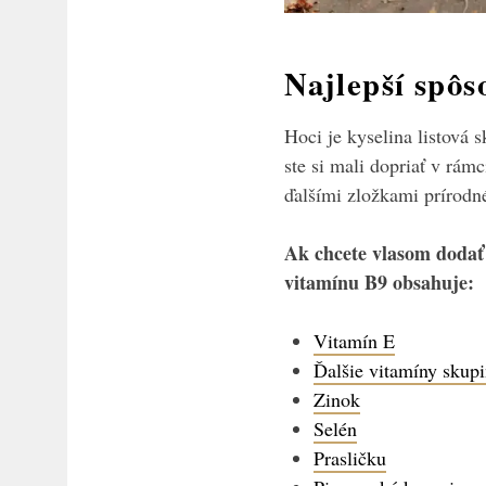
Najlepší spôs
Hoci je kyselina listová 
ste si mali dopriať v rámc
ďalšími zložkami prírodn
Ak chcete vlasom dodať 
vitamínu B9 obsahuje:
Vitamín E
Ďalšie vitamíny skup
Zinok
Selén
Prasličku