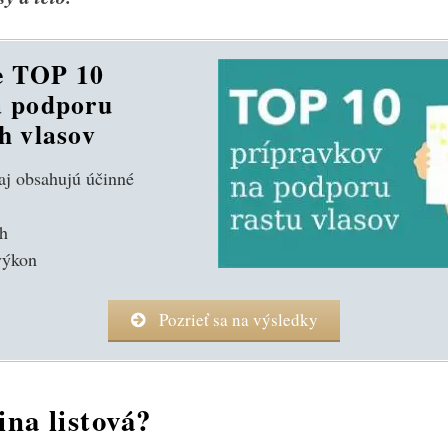
e TOP 10
a podporu
h vlasov
j obsahujú účinné
ch
výkon
Pozrieť sa na výsledky
ina listová?