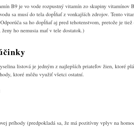
tamín B9 je vo vode rozpustný vitamín zo skupiny vitamínov B
vodu sa musí do tela dopĺňať z vonkajších zdrojov. Tento vita
. Odporúča sa ho dopĺňať aj pred tehotenstvom, pretože je tie
 ženy ho nemusia mať v tele dostatok.)
 účinky
yselina listová je jedným z najlepších priateľov žien, ktoré p
ýhody, ktoré môžu využiť všetci ostatní.
:
ovej príhody (predpokladá sa, že má pozitívny vplyv na homoc