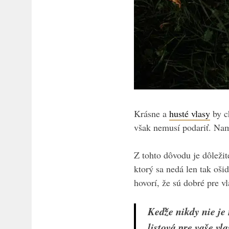
Krásne a
husté vlasy
by c
však nemusí podariť. Nam
Z tohto dôvodu je dôleži
ktorý sa nedá len tak oši
hovorí, že sú dobré pre v
Keďže nikdy nie je 
listová pre vaše vla