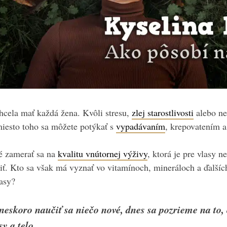
hcela mať každá žena. Kvôli stresu,
zlej starostlivosti
alebo ne
iesto toho sa môžete potýkať s
vypadávaním
, krepovatením 
té zamerať sa na
kvalitu vnútornej výživy
, ktorá je pre vlasy
diť. Kto sa však má vyznať vo vitamínoch, mineráloch a ďalších
lasy?
neskoro naučiť sa niečo nové, dnes sa pozrieme na to, 
sy a telo.