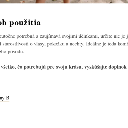
ob použitia
skutočne potrebná a zaujímavá svojimi účinkami, určite nie je 
i starostlivosti o vlasy, pokožku a nechty. Ideálne je teda kom
ého pôvodu.
všetko, čo potrebujú pre svoju krásu, vyskúšajte doplnok
iny B