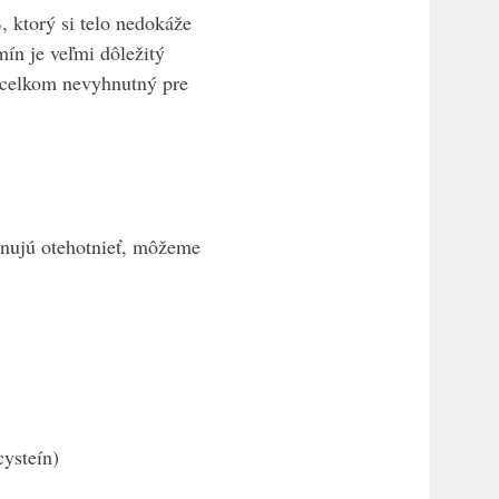
, ktorý si telo nedokáže
mín je veľmi dôležitý
ž celkom nevyhnutný pre
lánujú otehotnieť, môžeme
ysteín)