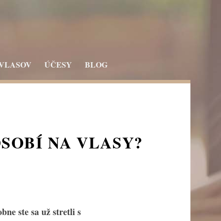
 VLASOV
ÚČESY
BLOG
ÔSOBÍ NA VLASY?
ne ste sa už stretli s