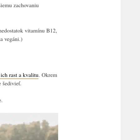
hšiemu zachovaniu
 nedostatok vitamínu B12,
a vegáni.)
ich rast a kvalitu
. Okrem
 šedivieť.
e.