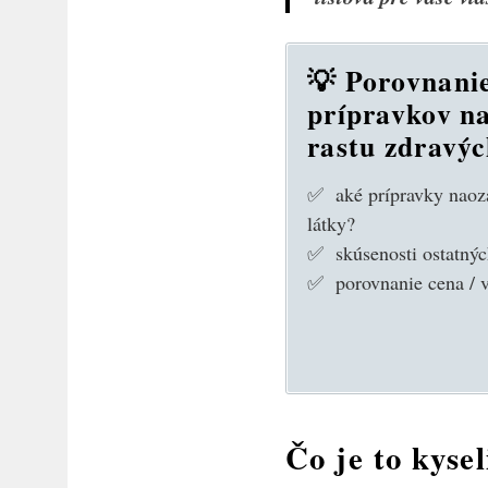
💡 Porovnani
prípravkov n
rastu zdravýc
✅ aké prípravky naoza
látky?
✅ skúsenosti ostatný
✅ porovnanie cena / 
Čo je to kysel