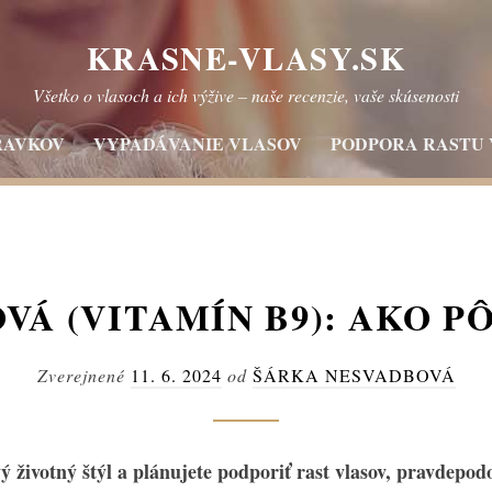
KRASNE-VLASY.SK
Všetko o vlasoch a ich výžive – naše recenzie, vaše skúsenosti
RAVKOV
VYPADÁVANIE VLASOV
PODPORA RASTU
VÁ (VITAMÍN B9): AKO P
Zverejnené
11. 6. 2024
od
ŠÁRKA NESVADBOVÁ
 životný štýl a plánujete podporiť rast vlasov, pravdepodob