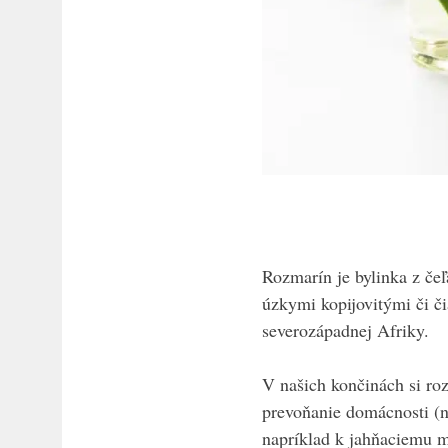
Rozmarín je bylinka z čeľ
úzkymi kopijovitými či či
severozápadnej Afriky.
V našich končinách si ro
prevoňanie domácnosti (na
napríklad k jahňaciemu m