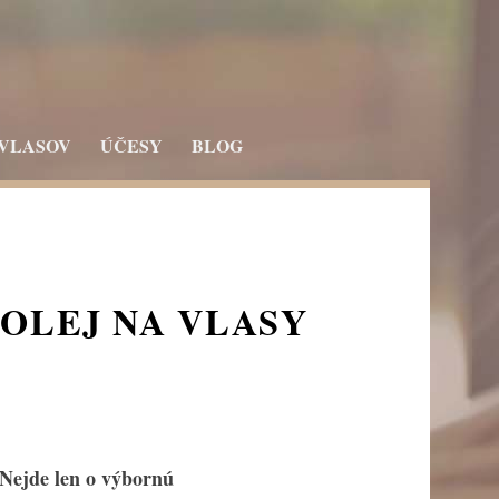
 VLASOV
ÚČESY
BLOG
 OLEJ NA VLASY
 Nejde len o výbornú