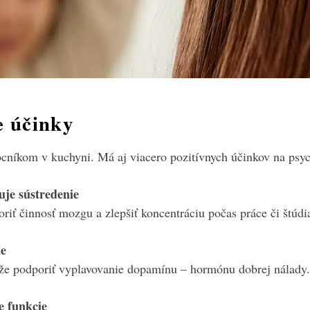
e účinky
cníkom v kuchyni. Má aj viacero pozitívnych účinkov na psyc
šuje sústredenie
iť činnosť mozgu a zlepšiť koncentráciu počas práce či štúdi
ne
e podporiť vyplavovanie dopamínu – hormónu dobrej nálady.
e funkcie