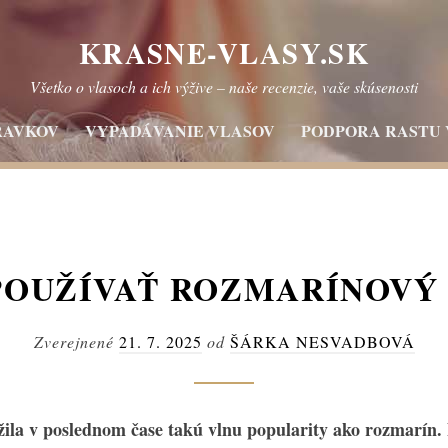
KRASNE-VLASY.SK
Všetko o vlasoch a ich výžive – naše recenzie, vaše skúsenosti
RAVKOV
VYPADÁVANIE VLASOV
PODPORA RASTU
 POUŽÍVAŤ ROZMARÍNOVÝ
Zverejnené
21. 7. 2025
od
ŠÁRKA NESVADBOVÁ
žila v poslednom čase takú vlnu popularity ako rozmarín.