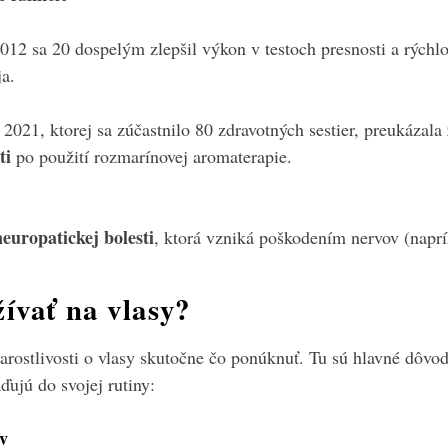
2012 sa 20 dospelým zlepšil výkon v testoch presnosti a rýchl
ja.
 2021, ktorej sa zúčastnilo 80 zdravotných sestier, preukázala
ti
po použití rozmarínovej aromaterapie.
neuropatickej bolesti
, ktorá vzniká poškodením nervov (naprí
ívať na vlasy?
rostlivosti o vlasy skutočne čo ponúknuť. Tu sú hlavné dôvod
ďujú do svojej rutiny:
ov