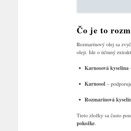
Čo je to rozm
Rozmarínový olej sa zvy
oleji. Ide o účinný extrak
Karnosová kyselina
–
Karnosol
– podporuje
Rozmarínová kyseli
Tieto zložky sa často použ
pokožke
.