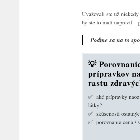
Uvažovali ste už niekedy
by ste to mali napraviť – 
Poďme sa na to spo
💡 Porovnani
prípravkov n
rastu zdravýc
✅ aké prípravky naoza
látky?
✅ skúsenosti ostatný
✅ porovnanie cena / 