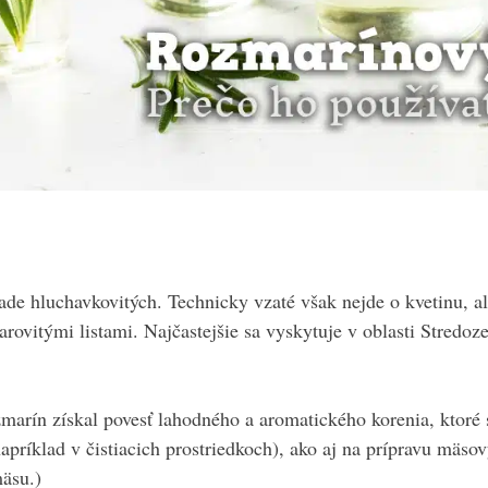
ade hluchavkovitých. Technicky vzaté však nejde o kvetinu, al
arovitými listami. Najčastejšie sa vyskytuje v oblasti Stred
zmarín získal povesť lahodného a aromatického korenia, ktoré
príklad v čistiacich prostriedkoch), ako aj na prípravu mäsov
äsu.)