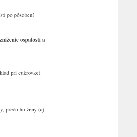
osti po pôsobení
zníženie ospalosti a
klad pri cukrovke).
y, prečo ho ženy (aj