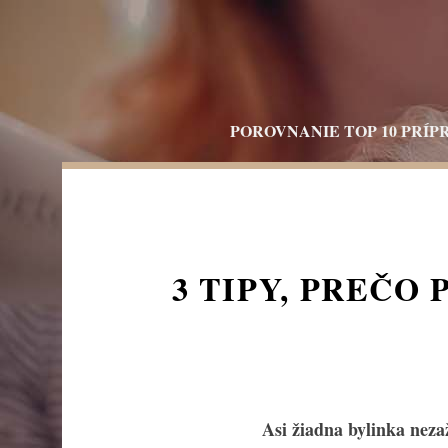
Skip
to
content
POROVNANIE TOP 10 PRÍP
3 TIPY, PREČO
Asi žiadna bylinka neza