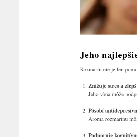
Jeho najlepši
Rozmarín nie je len pomo
Znižuje stres a zlep
Jeho vôňa môže podpor
Pôsobí antidepresív
Aroma rozmarínu môž
Podporuje kognitívn