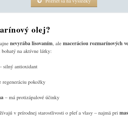
Pozrieť sa na výsledky
arínový olej?
nevyrába lisovaním
maceráciou rozmarínových ve
čajne
, ale
t bohatý na aktívne látky:
 silný antioxidant
 regeneráciu pokožky
na
– má protizápalové účinky
mas
ívajú v prírodnej starostlivosti o pleť a vlasy – najmä pri