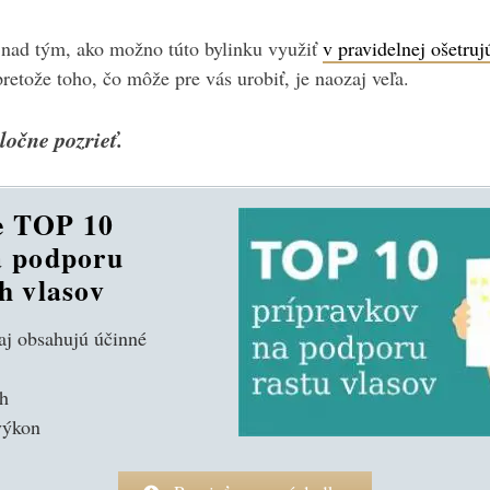
 nad tým, ako možno túto bylinku využiť
v pravidelnej ošetruj
pretože toho, čo môže pre vás urobiť, je naozaj veľa.
ločne pozrieť.
e TOP 10
a podporu
h vlasov
j obsahujú účinné
ch
výkon