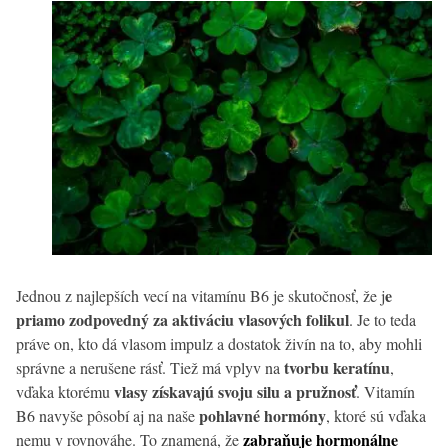
e
Jednou z najlepších vecí na vitamínu B6 je skutočnosť, že j
priamo zodpovedný za aktiváciu vlasových folikul
. Je to teda
práve on, kto dá vlasom impulz a dostatok živín na to, aby mohli
tvorbu keratínu
správne a nerušene rásť. Tiež má vplyv na
,
vlasy získavajú svoju silu a pružnosť
vďaka ktorému
. Vitamín
pohlavné hormóny
B6 navyše pôsobí aj na naše
, ktoré sú vďaka
zabraňuje hormonálne
nemu v rovnováhe. To znamená, že