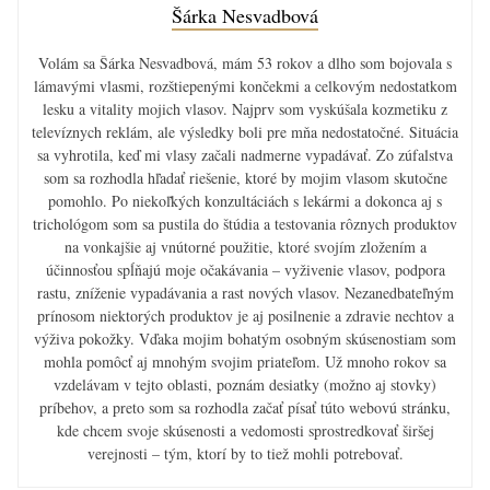
Šárka Nesvadbová
Volám sa Šárka Nesvadbová, mám 53 rokov a dlho som bojovala s
lámavými vlasmi, rozštiepenými končekmi a celkovým nedostatkom
lesku a vitality mojich vlasov. Najprv som vyskúšala kozmetiku z
televíznych reklám, ale výsledky boli pre mňa nedostatočné. Situácia
sa vyhrotila, keď mi vlasy začali nadmerne vypadávať. Zo zúfalstva
som sa rozhodla hľadať riešenie, ktoré by mojim vlasom skutočne
pomohlo. Po niekoľkých konzultáciách s lekármi a dokonca aj s
trichológom som sa pustila do štúdia a testovania rôznych produktov
na vonkajšie aj vnútorné použitie, ktoré svojím zložením a
účinnosťou spĺňajú moje očakávania – vyživenie vlasov, podpora
rastu, zníženie vypadávania a rast nových vlasov. Nezanedbateľným
prínosom niektorých produktov je aj posilnenie a zdravie nechtov a
výživa pokožky. Vďaka mojim bohatým osobným skúsenostiam som
mohla pomôcť aj mnohým svojim priateľom. Už mnoho rokov sa
vzdelávam v tejto oblasti, poznám desiatky (možno aj stovky)
príbehov, a preto som sa rozhodla začať písať túto webovú stránku,
kde chcem svoje skúsenosti a vedomosti sprostredkovať širšej
verejnosti – tým, ktorí by to tiež mohli potrebovať.