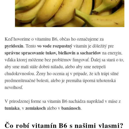
Keď hovoríme o vitamínu B6, občas ho označujeme za
pyridoxín
vo vode rozpustný
. Tento
vitamín je dôležitý pre
správne spracovanie tukov, bielkovín a sacharidov
na energiu,
vďaka ktorej môžeme bez problémov fungovať. Ďalej sa stará o to,
aby sme mali stále dobrú náladu, alebo aby sme netrpeli
chudokrvnosťou. Ženy ho ocenia aj v prípade, že ich trápi silné
predmenštruačné bolesti, alebo je premáha úporná tehotenská
nevoľnosť.
V prirodzenej forme sa vitamín B6 nachádza napríklad v mäse z
tuniaka
zemiakoch
banánoch
, v
alebo v
.
Čo robí vitamín B6 s našimi vlasmi?