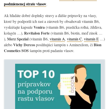
podmienenej strate vlasov
.
Ak hľadáte dobré doplnky stravy a ďalšie prípravky na vlasy,
ktoré by podporili ich rast a zároveň by obsahovali vitamín B6,
Venira
vyskúšajte kapsule
(vitamín B6, praslička roľná, žihľava,
Revitalon Forte
kolagén …),
(vitamín B6, biotín, meď zinok …
Merz Spezial
),
(vitamín B6,
vitamín A
,
vitamín C
,
vitamín E
…)
Vichy Dercos
Bion
alebo
posilňujúci šampón s Aminexilom, či
Cosmetics SOS
šampón proti padaniu vlasov.