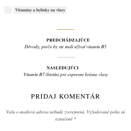
Categories:
Vitamíny a bylinky na vlasy
Navigácia
PREDCHÁDZAJÚCE
Previous
Dôvody, prečo by ste mali užívať vitamín B5
v
post:
článku
NASLEDUJÚCI
Next
Vitamín B7 (biotín) pre expresne krásne vlasy
post:
PRIDAJ KOMENTÁR
Vaša e-mailová adresa nebude zverejnená.
Vyžadované polia sú
označené
*