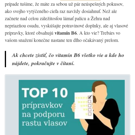
prípade tušíme, že máte za sebou už pár neúspešných pokusov,
ako svojho vytýčeného cieľa raz navždy dosiahnuť. Než ale
začnete nad celou záležitosťou lámať palicu a Žehra nad
nepriazňou osudu, vyskúšajte potravinové doplnky, ale aj vlasové
vitamín B6
prípravky, ktoré obsahujú
. A kto vie? Trebárs vo
vašom snažení konečne nastane ten dlho očakávaný prelom.
Ak chcete zistiť, čo vitamín B6 všetko vie a kde ho
nájdete, pokračujte v čítaní.