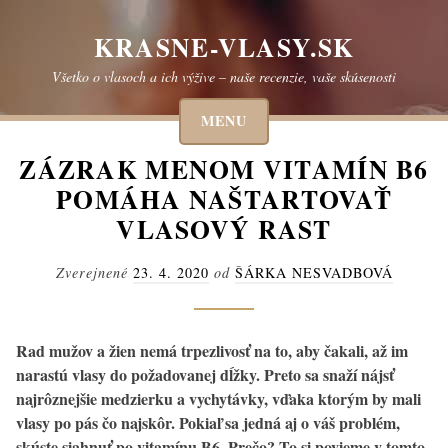
Skip
to
KRASNE-VLASY.SK
content
Všetko o vlasoch a ich výžive – naše recenzie, vaše skúsenosti
MENU
ZÁZRAK MENOM VITAMÍN B6
POMÁHA NAŠTARTOVAŤ
VLASOVÝ RAST
Zverejnené
23. 4. 2020
od
ŠÁRKA NESVADBOVÁ
Rad mužov a žien nemá trpezlivosť na to, aby čakali, až im
narastú vlasy do požadovanej dĺžky. Preto sa snaží nájsť
najrôznejšie medzierku a vychytávky, vďaka ktorým by mali
vlasy po pás čo najskôr. Pokiaľ sa jedná aj o váš problém,
skúste siahnuť po vitamínu B6. Prečo? To si povieme v tomto