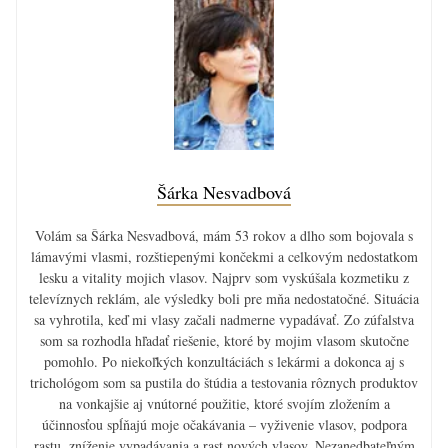
Šárka Nesvadbová
Volám sa Šárka Nesvadbová, mám 53 rokov a dlho som bojovala s
lámavými vlasmi, rozštiepenými končekmi a celkovým nedostatkom
lesku a vitality mojich vlasov. Najprv som vyskúšala kozmetiku z
televíznych reklám, ale výsledky boli pre mňa nedostatočné. Situácia
sa vyhrotila, keď mi vlasy začali nadmerne vypadávať. Zo zúfalstva
som sa rozhodla hľadať riešenie, ktoré by mojim vlasom skutočne
pomohlo. Po niekoľkých konzultáciách s lekármi a dokonca aj s
trichológom som sa pustila do štúdia a testovania rôznych produktov
na vonkajšie aj vnútorné použitie, ktoré svojím zložením a
účinnosťou spĺňajú moje očakávania – vyživenie vlasov, podpora
rastu, zníženie vypadávania a rast nových vlasov. Nezanedbateľným