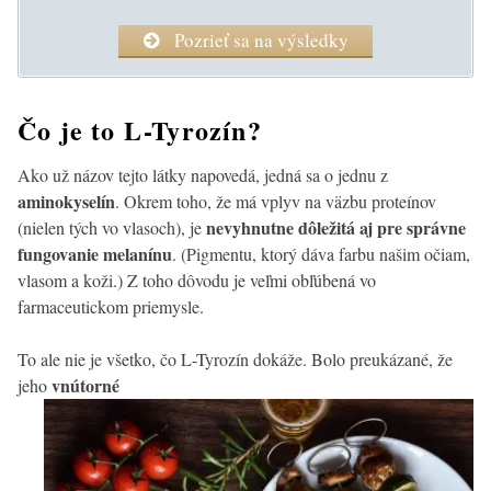
Pozrieť sa na výsledky
Čo je to L-Tyrozín?
Ako už názov tejto látky napovedá, jedná sa o jednu z
aminokyselín
. Okrem toho, že má vplyv na väzbu proteínov
nevyhnutne dôležitá aj pre správne
(nielen tých vo vlasoch), je
fungovanie melanínu
. (Pigmentu, ktorý dáva farbu našim očiam,
vlasom a koži.) Z toho dôvodu je veľmi obľúbená vo
farmaceutickom priemysle.
To ale nie je všetko, čo L-Tyrozín dokáže. Bolo preukázané, že
vnútorné
jeho