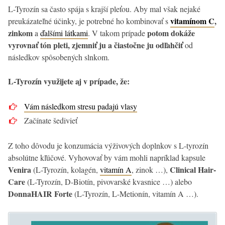
L-Tyrozín sa často spája s krajší pleťou. Aby mal však nejaké
vitamínom C
,
preukázateľné účinky, je potrebné ho kombinovať s
zinkom
potom dokáže
a
ďalšími látkami
. V takom prípade
vyrovnať tón pleti, zjemniť ju a čiastočne ju odľahčiť
od
následkov spôsobených slnkom.
L-Tyrozín využijete aj v prípade, že:
Vám následkom stresu padajú vlasy
Začínate šedivieť
Z toho dôvodu je konzumácia výživových doplnkov s L-tyrozín
absolútne kľúčové. Vyhovovať by vám mohli napríklad kapsule
Venira
Clinical Hair-
(L-Tyrozín, kolagén,
vitamín A
, zinok …),
Care
(L-Tyrozín, D-Biotín, pivovarské kvasnice …) alebo
DonnaHAIR Forte
(L-Tyrozín, L-Metionín, vitamín A …).