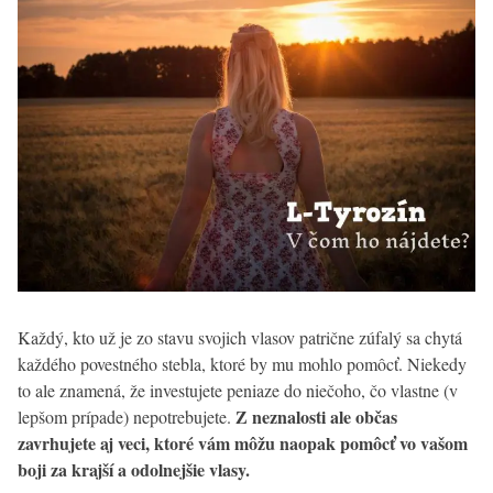
Každý, kto už je zo stavu svojich vlasov patrične zúfalý sa chytá
každého povestného stebla, ktoré by mu mohlo pomôcť. Niekedy
to ale znamená, že investujete peniaze do niečoho, čo vlastne (v
Z neznalosti ale občas
lepšom prípade) nepotrebujete.
zavrhujete aj veci, ktoré vám môžu naopak pomôcť vo vašom
boji za krajší a odolnejšie vlasy.