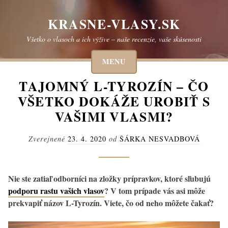
Skip
to
KRASNE-VLASY.SK
content
Všetko o vlasoch a ich výžive – naše recenzie, vaše skúsenosti
MENU
TAJOMNÝ L-TYROZÍN – ČO
VŠETKO DOKÁŽE UROBIŤ S
VAŠIMI VLASMI?
Zverejnené
23. 4. 2020
od
ŠÁRKA NESVADBOVÁ
Nie ste zatiaľ odborníci na zložky prípravkov, ktoré sľubujú
podporu rastu vašich vlasov
? V tom prípade vás asi môže
prekvapiť názov L-Tyrozín. Viete, čo od neho môžete čakať?