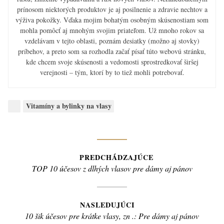
prínosom niektorých produktov je aj posilnenie a zdravie nechtov a
výživa pokožky. Vďaka mojim bohatým osobným skúsenostiam som
mohla pomôcť aj mnohým svojim priateľom. Už mnoho rokov sa
vzdelávam v tejto oblasti, poznám desiatky (možno aj stovky)
príbehov, a preto som sa rozhodla začať písať túto webovú stránku,
kde chcem svoje skúsenosti a vedomosti sprostredkovať širšej
verejnosti – tým, ktorí by to tiež mohli potrebovať.
Categories:
Vitamíny a bylinky na vlasy
Navigácia
PREDCHÁDZAJÚCE
Previous
TOP 10 účesov z dlhých vlasov pre dámy aj pánov
v
post:
článku
NASLEDUJÚCI
Next
10 šik účesov pre krátke vlasy, zn .: Pre dámy aj pánov