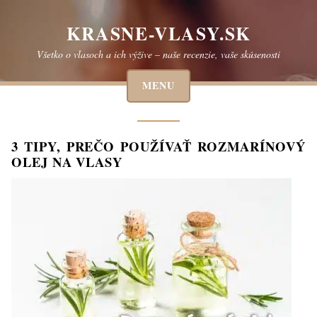
Skip
to
KRASNE-VLASY.SK
content
Všetko o vlasoch a ich výžive – naše recenzie, vaše skúsenosti
MENU
3 TIPY, PREČO POUŽÍVAŤ ROZMARÍNOVÝ
OLEJ NA VLASY