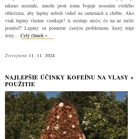
takmer neustále, mnohí proti tomu bojujú nosením svetlého
oblečenia, aby lupiny neboli vidieť na ramenách a chrbte. Ako
však lupiny vlastne vznikajú? A existuje niečo, čo na ne môže
pomôcť? Lupiny sú pomerne častým problémom, ktorý trápi
Ako
ženy…
Celý článek »
vznikajú
lupiny
Zverejnené
11. 11. 2024
vo
vlasoch
a
NAJLEPŠIE ÚČINKY KOFEÍNU NA VLASY +
čo
POUŽITIE
pomôže?