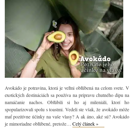
Avokádo je potravina, ktorá je veľmi obľúbená na celom svete. V
exotických destináciách sa používa na prípravu chutného dipu na
namáčanie nachos. Obľúbili si ho aj mileniáli, ktorí ho
spopularizovali spolu s toastmi. Vedeli ste však, že avokádo môže
mať pozitívne účinky na vaše vlasy? A ak áno, aké sú? Avokádo
Avokádo
je mimoriadne obľúbené, pretože…
Celý článek »
na