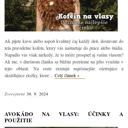
Ak pijete kávu alebo aspoň kvalitný čaj každý deň, dostávate do
tela pravidelne kofeín, ktorý vás naštartuje do práce alebo štúdia.
Napadlo vás však niekedy, že to môže prospieť aj vašim vlasom?
Ak nie, v dnešnom článku sa bližšie pozrieme na jeho využitie v
tejto oblasti. Na svete existujú najrôznejšie ošetrujúce a
Najlepšie
skrášľujúce zložky, ktoré…
Celý článek »
účinky
kofeínu
Zverejnené
30. 9. 2024
na
vlasy
+
AVOKÁDO NA VLASY: ÚČINKY A
použitie
POUŽITIE