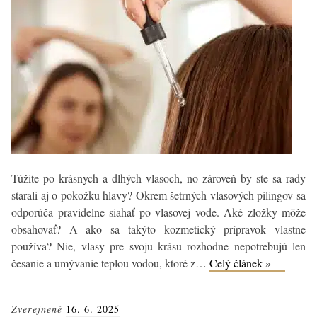
Túžite po krásnych a dlhých vlasoch, no zároveň by ste sa rady
starali aj o pokožku hlavy? Okrem šetrných vlasových pílingov sa
odporúča pravidelne siahať po vlasovej vode. Aké zložky môže
obsahovať? A ako sa takýto kozmetický prípravok vlastne
používa? Nie, vlasy pre svoju krásu rozhodne nepotrebujú len
Prečo
česanie a umývanie teplou vodou, ktoré z…
Celý článek »
používať
vlasovú
Zverejnené
16. 6. 2025
vodu?