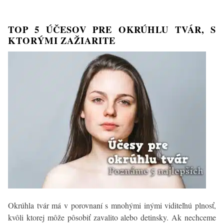
Poznáme
najlepšie
TOP 5 ÚČESOV PRE OKRÚHLU TVÁR, S
účinky
KTORÝMI ZAŽIARITE
Okrúhla tvár má v porovnaní s mnohými inými viditeľnú plnosť,
kvôli ktorej môže pôsobiť zavalito alebo detinsky. Ak nechceme