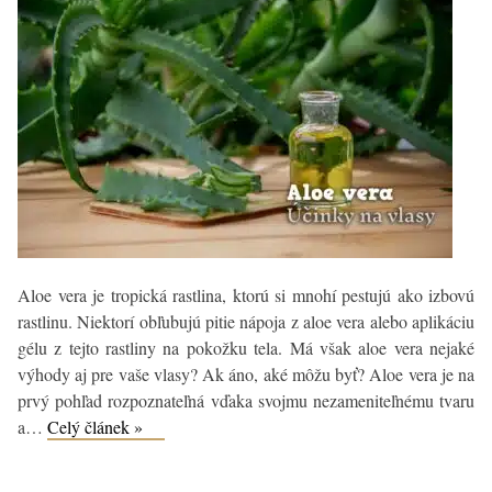
Aloe vera je tropická rastlina, ktorú si mnohí pestujú ako izbovú
rastlinu. Niektorí obľubujú pitie nápoja z aloe vera alebo aplikáciu
gélu z tejto rastliny na pokožku tela. Má však aloe vera nejaké
výhody aj pre vaše vlasy? Ak áno, aké môžu byť? Aloe vera je na
prvý pohľad rozpoznateľná vďaka svojmu nezameniteľnému tvaru
Ako
a…
Celý článek »
pôsobí
aloe