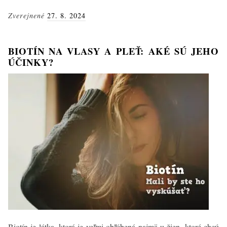
vlasy:
Zverejnené
27. 8. 2024
Účinky
a
použitie
BIOTÍN NA VLASY A PLEŤ: AKÉ SÚ JEHO
ÚČINKY?
Biotín je látka, ktorá je veľmi obľúbená najmä u žien, ktoré chcú