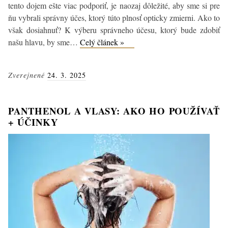
tento dojem ešte viac podporiť, je naozaj dôležité, aby sme si pre
ňu vybrali správny účes, ktorý túto plnosť opticky zmierni. Ako to
však dosiahnuť? K výberu správneho účesu, ktorý bude zdobiť
TOP
našu hlavu, by sme…
Celý článek »
5
účesov
Zverejnené
24. 3. 2025
pre
okrúhlu
tvár,
PANTHENOL A VLASY: AKO HO POUŽÍVAŤ
s
+ ÚČINKY
ktorými
zažiarite