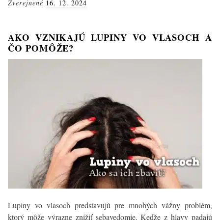
Zverejnené
16. 12. 2024
vera
na
vlasy?
AKO VZNIKAJÚ LUPINY VO VLASOCH A
Známe
ČO POMÔŽE?
najlepšie
účinky
Lupiny vo vlasoch predstavujú pre mnohých vážny problém,
ktorý môže výrazne znížiť sebavedomie. Keďže z hlavy padajú