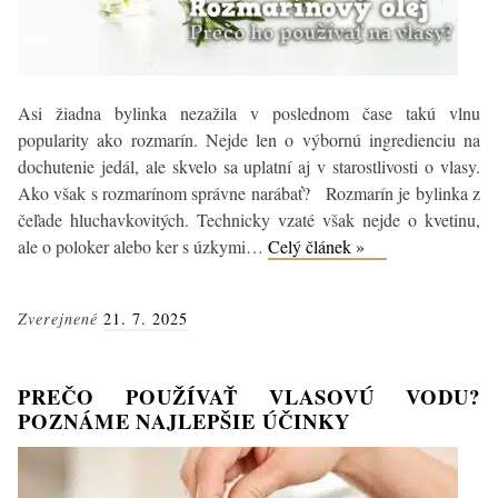
Asi žiadna bylinka nezažila v poslednom čase takú vlnu
popularity ako rozmarín. Nejde len o výbornú ingredienciu na
dochutenie jedál, ale skvelo sa uplatní aj v starostlivosti o vlasy.
Ako však s rozmarínom správne narábať? Rozmarín je bylinka z
čeľade hluchavkovitých. Technicky vzaté však nejde o kvetinu,
3
ale o poloker alebo ker s úzkymi…
Celý článek »
tipy,
prečo
Zverejnené
21. 7. 2025
používať
rozmarínový
olej
PREČO POUŽÍVAŤ VLASOVÚ VODU?
na
POZNÁME NAJLEPŠIE ÚČINKY
vlasy