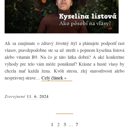
Ak sa zaujímate o zdravý životný štýl a plánujete podporiť rast
vlasov, pravdepodobne ste sa už stretli s pojmom kyselina listová
alebo vitamín B9. Na čo je táto látka dobrá? A aké konkrétne
výhody pre telo vám môže ponúknuť? Krásne a husté vlasy by
chcela mať každá žena. Kvôli stresu, zlej starostlivosti alebo
Kyselina
nesprávnej strave…
Celý článek »
listová
(vitamín
Zverejnené
11. 6. 2024
B9):
Ako
pôsobí
na
Navigácia
Previous
Page
Page
Page
Page
Next
1
2
3
…
7
vlasy?