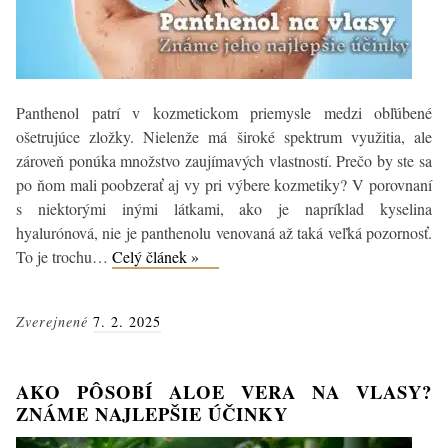
Panthenol patrí v kozmetickom priemysle medzi obľúbené
ošetrujúce zložky. Nielenže má široké spektrum využitia, ale
zároveň ponúka množstvo zaujímavých vlastností. Prečo by ste sa
po ňom mali poobzerať aj vy pri výbere kozmetiky? V porovnaní
s niektorými inými látkami, ako je napríklad kyselina
hyalurónová, nie je panthenolu venovaná až taká veľká pozornosť.
Panthenol
To je trochu…
Celý článek »
a
vlasy:
Zverejnené
7. 2. 2025
Ako
ho
používať
AKO PÔSOBÍ ALOE VERA NA VLASY?
+
ZNÁME NAJLEPŠIE ÚČINKY
účinky