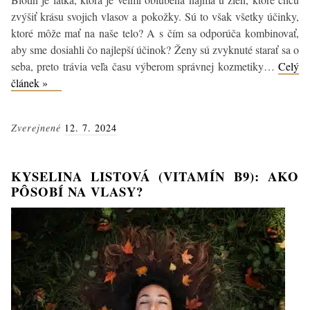
zvýšiť krásu svojich vlasov a pokožky. Sú to však všetky účinky,
ktoré môže mať na naše telo? A s čím sa odporúča kombinovať,
aby sme dosiahli čo najlepší účinok? Ženy sú zvyknuté starať sa o
seba, preto trávia veľa času výberom správnej kozmetiky…
Celý
Biotín
článek »
na
vlasy
Zverejnené
12. 7. 2024
a
pleť:
Aké
KYSELINA LISTOVÁ (VITAMÍN B9): AKO
sú
PÔSOBÍ NA VLASY?
jeho
účinky?